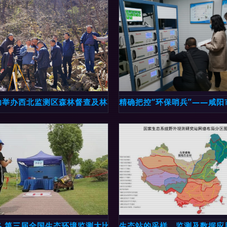
向智慧生态监测新时代
功举办西北监测区森林督查及林草生态综合监测评价技术培训班
精确把控“环保哨兵”——咸
分动态全掌握
略 第三届全国生态环境监测大比武决赛实景解析——生态监测
生态站的采样、监测及数据应