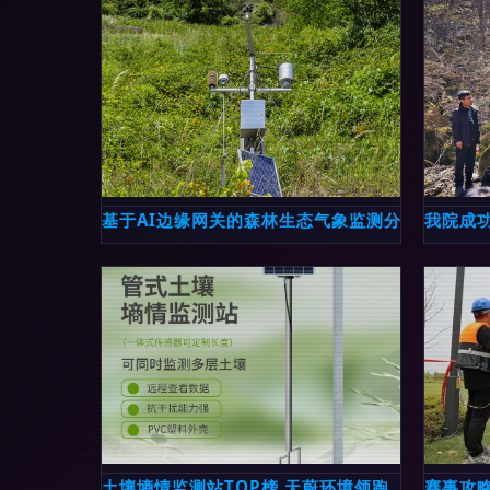
基于AI边缘网关的森林生态气象监测分析应用 迈
我院成
土壤墒情监测站TOP榜 天蔚环境领跑，根系层水
赛事攻