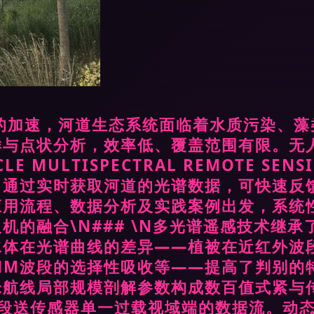
的加速，河道生态系统面临着水质污染、
样与点状分析，效率低、覆盖范围有限。无
CLE MULTISPECTRAL REMOTE S
。通过实时获取河道的光谱数据，可快速反
用流程、数据分析及实践案例出发，系统性介
的融合\N### \N多光谱遥感技术继承
在光谱曲线的差异——植被在近红外波段（NI
 NM波段的选择性吸收等——提高了判别
航线局部规模剖解参数构成数百值式紧与传
时段送传感器单一过载视域端的数据流。动