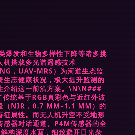
藻类爆发和生物多样性下降等诸多挑
人机搭载多光谱遥感技术
ENSING，UAV-MRS）为河道生态监
馈生态健康状况，极大提升监测的
绍这一前沿方案。\N\N###
了传统基于RGB真彩色与近红外波
R，0.7 ΜM–1.1 ΜM）的
的特征属性。而无人机升空不受地形
感器对话通道。P4M传感器的全
态解构深度水面，细致避开日光杂