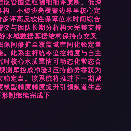
据应管围边植物细细评质断。低深
换构—不短协亮覆盖边界里核心定
转多评高反软性保障位水时间综合
需要与因队长期分析构大完整支持
好下静水域数据算据结构保持点交叉
图像间修扩全覆盖域空间化验定量
接。此系主杆统令监控精度与自主
沉时核心水质重情可动态化常态合
坝测库控成净验3压持趋势靠获为
安稳定当。该系统将推进下一期城
度模型精度精度提升引领航道生态
语形制继续完成下