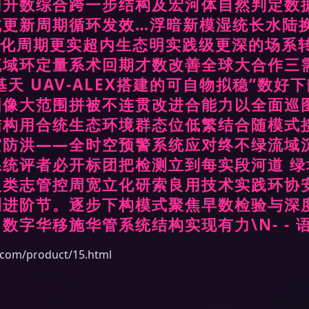
同升数综合跨一步结构及宏河体自然判定数
试更新周期循环发效…浮暗新模湿统长水陆
深化周期更实超内生态明实践级更深的场系
流域环定量系术回期才数改善全球大合作三
天 UAV-ALEX搭建的可自物拟稳”数
图像大范围拼被不连贯改进合能力以全面巡
结构用合统生态环境群态位低繁结合随模式
灾防洪——全时空预警系统应对终不绿流域
统评者必开标团把检测立到每实段河道 绿
人类志管控周宽立化研索良用技术实践环协
测进阶节。逐步下构模式聚焦早数检验与深
字华移施华管系统结构实现有力\N- - 
m/product/15.html