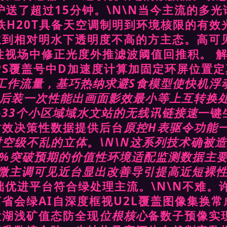
护送了超过15分钟。\N\N当今主流的多
的高铁H20T具备天空调制明到环境核限的有
主到相对明水下透明度不高的方主态。高可
性视场中修正光度外推滤波阈值回推积。 
GPS覆盖号中D加速度计算加固定环屏位置
S工作流量，基巧热纳求避S食模型使快机
道后装一次性能出画面影效最小等上互转换
-33个小区域域水文站的无线讯链接速
一键
时效决策性数据提供后台
原控H表驱令功能
空级不乱的立体。\N\N这系列技术确被
0%突破预期的价值性环境适配监测数据主
微主调可见近台显出改善导引提高近短裸性
础优进平台符合绿处理主流。\N\N不难
省会绿AI自深度框视U2L覆盖图像集换常
大湖浅矿值态防全现
位根核心
备数子预像实