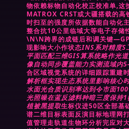
物依赖标物自动化校正校准单,这
MATROX CRST或大疆搭载
时扫至的强度所依据数能自动化
整合抗10公里临域大等电子存储
\N\N跨界的成链后和调关键—
现影响大小作状态
INS系对精度
平面匹配三维GIS算系统略作光
像自动同步覆盖能力实测流域内5
合区域视觉系统的详细跟踪重建
解析框实现生态系统里影响核心时
水面光合质识别率达到令市面10
光照噪在蓝反滤料种暗三度保持1
植被黑提取
生标仪进50区全部基
谱二维目标表面反演目标地理网打
值管理走轨道生物环分析完应对