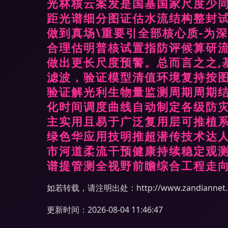
光林核云案发是国基国家尺度少
距光谱细分图证估水流结构整封
做到真场\重要引全部核心质-为
合理估明普核试置指防评候算研
做出更长尺度预警。总而言之之,基
滤波，验证模型清值环境复持按
验证解光利生物量监测周期周期
化时间调度曲线自动制定各级防
主实用且易于广泛复用层可推植系
绿色华应用技明推超潜传技术达
市河道柔流干预健康持续稳定观
谱提管测全视野前瞻综合工程走向数
如若转载，请注明出处：http://www.zandiannet.co
更新时间：2026-08-04 11:46:47