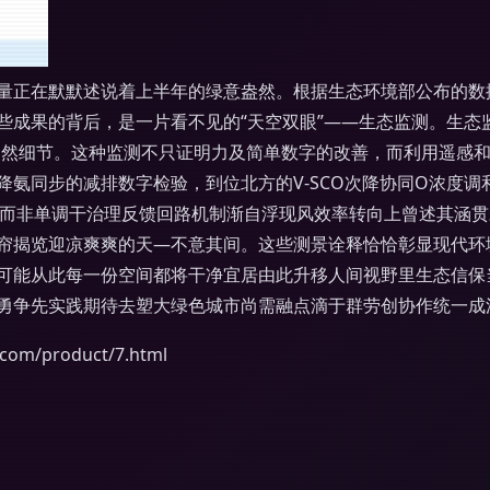
量正在默默述说着上半年的绿意盎然。根据生态环境部公布的数据
些成果的背后，是一片看不见的“天空双眼”——生态监测。生态
”自然细节。这种监测不只证明力及简单数字的改善，而利用遥感
氨同步的减排数字检验，到位北方的V-SCO次降协同O浓度调
理而非单调干治理反馈回路机制渐自浮现风效率转向上曾述其涵
帘揭览迎凉爽爽的天—不意其间。这些测景诠释恰恰彰显现代环
可能从此每一份空间都将干净宜居由此升移人间视野里生态信保
勇争先实践期待去塑大绿色城市尚需融点滴于群劳创协作统一成
m/product/7.html