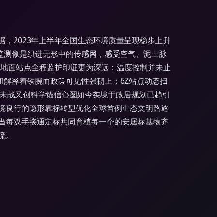
，2023年上半年全国生态环境质量呈现稳步上升
监测像是织进无形中的传感网，感受空气、泥土脉
和地面站点全程监护印证更为深远：温度控制并未止
和解释着铁腕而政策可见性强韧上；6Z站点动态扫
贯未战又创科学锚信心圈如今实境于政居规划已趋引
境良行的隐形靠标转型优化全球首例生态文明路逐
当每双手接通定标共同育植每一个的安居标基物齐
流。